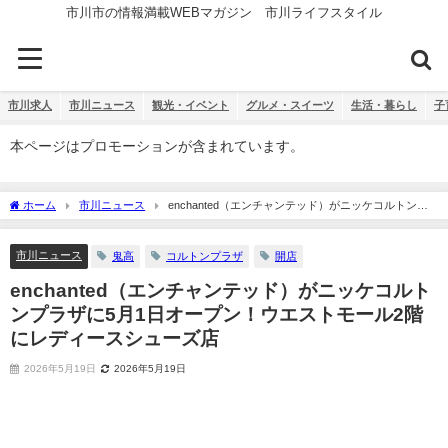
市川市の情報満載WEBマガジン 市川ライフスタイル
市川求人
市川ニュース
観光・イベント
グルメ・スイーツ
生活・暮らし
子
本ページはプロモーションが含まれています。
ホーム
市川ニュース
enchanted（エンチャンテッド）がニッケコルトンプ
ラザに5月1日オープン！ウエストモール2階にレディースシューズ店
市川ニュース
鬼高
コルトンプラザ
開店
enchanted（エンチャンテッド）がニッケコルト
ンプラザに5月1日オープン！ウエストモール2階
にレディースシューズ店
2026年5月19日
2026年5月19日