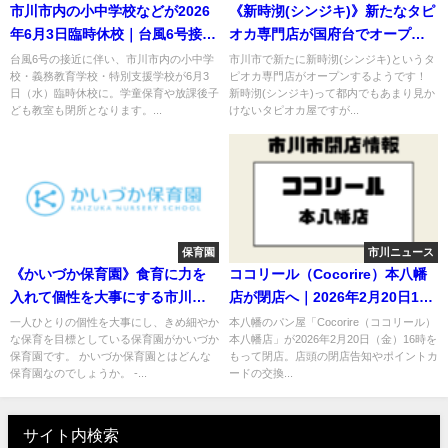
市川市内の小中学校などが2026
《新時沏(シンジキ)》新たなタピ
年6月3日臨時休校｜台風6号接近
オカ専門店が国府台でオープン
で学童保育も閉所
予定！
台風6号の接近に伴い、市川市内の小中学
市川市で新たに新時沏(シンジキ)というタ
校・義務教育学校・特別支援学校が6月3
ピオカ専門店がオープンするようです！
日（水）臨時休校に。学童保育や放課後子
新時沏(シンジキ)って都内でもあまり見か
ども教室も閉所となります。...
けないタピオカ屋ですが...
保育園
市川ニュース
《かいづか保育園》食育に力を
ココリール（Cocorire）本八幡
入れて個性を大事にする市川市
店が閉店へ｜2026年2月20日16
の認可私立園！
時で営業終了
一人ひとりの個性を大事にし、きめ細やか
本八幡のパン屋「Cocorire（ココリール）
な保育を目標としている保育園がかいづか
本八幡店」が2026年2月20日（金）16時を
保育園です。 かいづか保育園とはどんな
もって閉店。店頭の閉店告知やポイントカ
保育園なのでしょうか。 -...
ードの交換...
サイト内検索