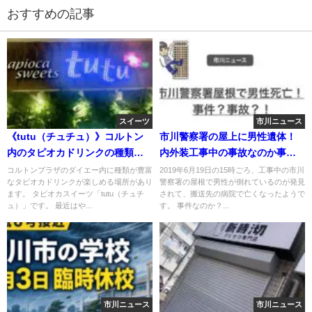
おすすめの記事
スイーツ
市川ニュース
《tutu（チュチュ）》コルトン
市川警察署の屋上に男性遺体！
内のタピオカドリンクの種類が
内外装工事中の事故なのか事件
半端ない！
なのか？
コルトンプラザのダイエー内に種類が豊富
2019年6月19日の15時ごろ、工事中の市川
なタピオカドリンクが楽しめる場所があり
警察署の屋根で男性が倒れているのが発見
ます。 タピオカスイーツ「tutu（チュチ
されて、搬送先の病院で亡くなったようで
ュ）」です。 最近はや...
す。 事件なのか？...
市川ニュース
市川ニュース