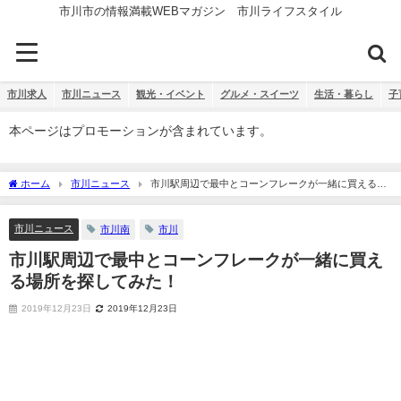
市川市の情報満載WEBマガジン 市川ライフスタイル
市川求人
市川ニュース
観光・イベント
グルメ・スイーツ
生活・暮らし
子
本ページはプロモーションが含まれています。
ホーム
市川ニュース
市川駅周辺で最中とコーンフレークが一緒に買える場
所を探してみた！
市川ニュース
市川南
市川
市川駅周辺で最中とコーンフレークが一緒に買え
る場所を探してみた！
2019年12月23日
2019年12月23日