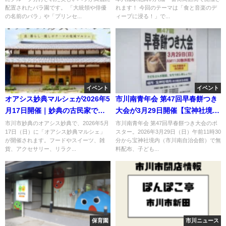
配置されたバラ園です。 「大統領や俳優
れます！ 今回のテーマは「食と音楽のデ
の名前のバラ」や「プリンセ...
ィープに浸る！」で...
イベント
イベント
オアシス妙典マルシェが2026年5
市川南青年会 第47回早春餅つき
月17日開催｜妙典の古民家で楽
大会が3月29日開催【宝神社境
しむ入場無料イベント【市川
内】
市川市妙典のオアシス妙典で、2026年5月
市川南青年会 第47回早春餅つき大会のポ
17日（日）に「オアシス妙典マルシェ」
スター。2026年3月29日（日）午前11時30
市】
が開催されます。フードやスイーツ、雑
分から宝神社境内（市川南自治会館）で無
貨、アクセサリー、リラク...
料配布、子ども...
保育園
市川ニュース