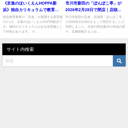
《京進のほいくえんHOPPA新
市川市新田の「ぽんぽこ亭」が
浜》独自カリキュラムで教育す
2026年2月28日で閉店｜店頭に
る認可保育園！
閉店告知
総合教育事業の「京進」が展開する保育園
市川市新田の定食・居酒屋「ぽんぽこ亭」
の1つが、京進のほいくえんHOPPA新浜で
が2026年2月28日をもって閉店することが
す。独特のカリキュラムがある保育園とし
判明しました。店頭の閉店案内や現地の様
て特色があります。 そ...
子、店舗情報をまとめ...
サイト内検索