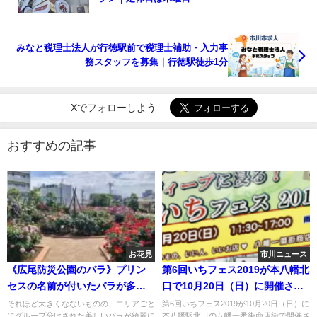
みなと税理士法人が行徳駅前で税理士補助・入力事
務スタッフを募集｜行徳駅徒歩1分
Xでフォローしよう
おすすめの記事
お花見
市川ニュース
《広尾防災公園のバラ》プリン
第6回いちフェス2019が本八幡北
セスの名前が付いたバラが多い
口で10月20日（日）に開催され
公園！
ます！
それほど大きくなないものの、エリアごと
第6回いちフェス2019が10月20日（日）に
にグループ分けされた美しいバラが綺麗に
本八幡駅北口の八幡一番街商店街で開催さ