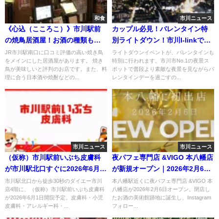
和食
市川ニュース
《心込（こころこ）》市川駅前
カップル必見！バレンタイン特
の焼鳥居酒屋！お酒の種類も豊
別ライトダウン！市川I-linkで開
富です！
催！
JR市川駅南口に口コミ評価の高い焼き鳥
ライトダウンイベントが、バレンタインも
をメインにした居酒屋があります。 焼き
特別に行われます。市川市No.1の夜景ス
鳥が美味しいと評判のお店です。また、料
ポットで普段より素敵な夜景を見ながらバ
理に合う日本酒や焼酎などの...
レンタインデーを過ごすの...
市川ニュース
市川ニュース
（仮称）市川駅前いぶち皮膚科
夜パフェ専門店 &VIGO 本八幡店
が市川駅北口すぐに2026年6月1
が新規オープン｜2026年2月6日
日新規開院予定
開店・10％OFF情報も
市川駅北口から徒歩30秒のダイエー市川
本八幡駅近くに夜パフェ専門店 &VIGO 本
店4階に、（仮称）市川駅前いぶち皮膚科
八幡店が2026年2月6日オープン。閉店し
が2026年6月1日開院予定。皮膚科・小児
たお酒の美術館跡地に誕生し、Instagram
皮膚科・アレルギー科・...
フォロー...