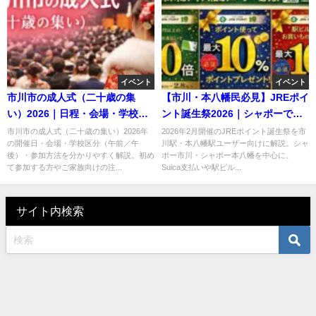
イベント
イベント
市川市の成人式（二十歳の集
【市川・本八幡民必見】JREポイ
い）2026｜日程・会場・学校区
ント誕生祭2026｜シャポーで最
分・サプライズ芸能人を徹底解
大10倍
市川市の成人式（二十歳の集い）2026年
2026年2月開催のJREポイント誕生祭を市
の開催日・会場・学校区分（午前／午
川駅・本八幡駅ユーザー向けに解説。シャ
説
後）・参加方法を分かりやすく解説。初め
ポー市川・シャポー本八幡を中心に、
て参加する方やご家族向けの注...
Suica支払いや駅ビル...
サイト内検索