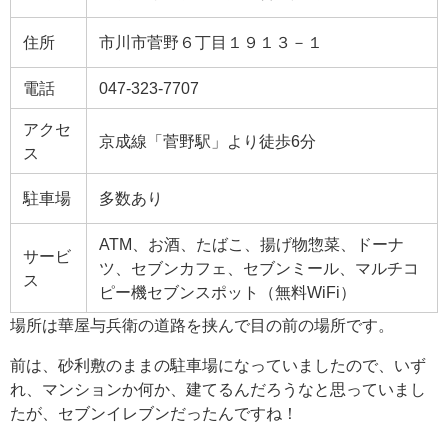
住所
市川市菅野６丁目１９１３－１
電話
047-323-7707
アクセ
京成線「菅野駅」より徒歩6分
ス
駐車場
多数あり
ATM
、お酒、たばこ、揚げ物惣菜、ドーナ
サービ
ツ、セブンカフェ、セブンミール、マルチコ
ス
ピー機セブンスポット（無料
WiFi
）
場所は華屋与兵衛の道路を挟んで目の前の場所です。
前は、砂利敷のままの駐車場になっていましたので、いず
れ、マンションか何か、建てるんだろうなと思っていまし
たが、セブンイレブンだったんですね！