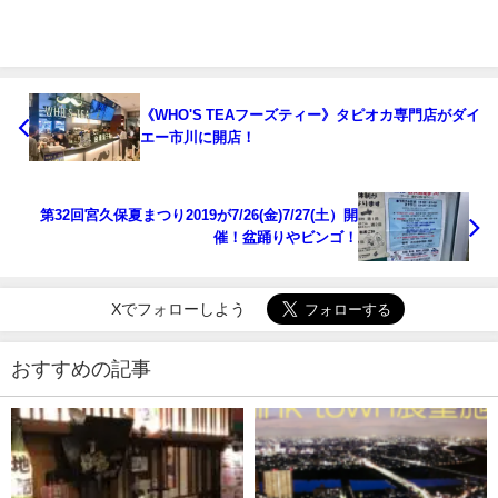
《WHO'S TEAフーズティー》タピオカ専門店がダイ
エー市川に開店！
第32回宮久保夏まつり2019が7/26(金)7/27(土）開
催！盆踊りやビンゴ！
Xでフォローしよう
おすすめの記事