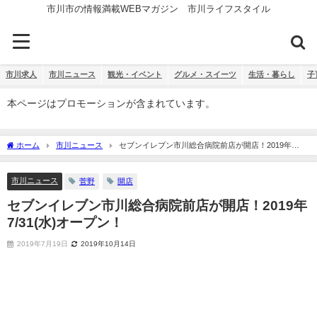
市川市の情報満載WEBマガジン 市川ライフスタイル
市川求人
市川ニュース
観光・イベント
グルメ・スイーツ
生活・暮らし
子
本ページはプロモーションが含まれています。
ホーム
市川ニュース
セブンイレブン市川総合病院前店が開店！2019年
7/31(水)オープン！
市川ニュース
菅野
開店
セブンイレブン市川総合病院前店が開店！2019年
7/31(水)オープン！
2019年7月19日
2019年10月14日