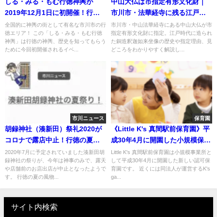
しる・みる・もむ行徳神輿が
中山大仏は市指定有形文化財｜
2019年12月1日に初開催！行徳
市川市・法華経寺に残る江戸時
文化ホールI&I！
代最大級の銅造大仏
全国的に神輿の街として有名な市川市の行
市川市・中山法華経寺にある中山大仏が市
徳エリア！ この「しる・みる・もむ行徳
指定有形文化財に指定。江戸時代に造られ
神輿」は行徳の神輿、歴史を知ってもらう
た銅造釈迦如来坐像の歴史や指定理由、見
ために今回初開催されるイベ...
どころをわかりやすく解説し...
市川ニュース
保育園
胡録神社（湊新田）祭礼2020が
《Little K's 真間駅前保育園》平
コロナで露店中止！行徳の夏の
成30年4月に開園した小規模保育
風物詩が…
事業所！市川市。
2020年7月に予定されていました湊新田胡
Little K's 真間駅前保育園は小規模事業所と
録神社の祭りが、今年は神事のみで、露天
して平成30年4月に開園した新しい認可保
や店舗前のお店出店が中止となったようで
育園です。 近くには同法人が運営するK's
す。 行徳の夏の風物...
ga...
サイト内検索