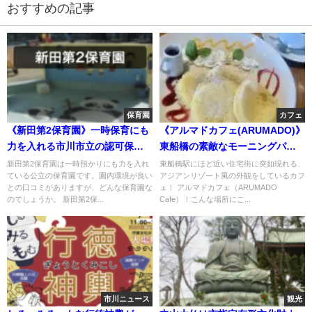
おすすめの記事
保育園
カフェ
《新田第2保育園》一時保育にも
《アルマドカフェ(ARUMADO)》
力を入れる市川市立の認可保育
東船橋の素敵なモーニングパン
園。プールもあるよ！
ケーキ！
新田第2保育園は一時預かりにも力を入れ
東船橋駅にほど近い住宅街に突如現れる、
ている公立の保育園です。園内環境が良い
アジアンリゾート風の外観をしているカフ
との口コミがありますが、どんな保育園な
ェ！ アルマドカフェ（ARUMADO
のでしょうか。 新田第2保...
Cafe）！こんな場所にこ...
市川ニュース
観光