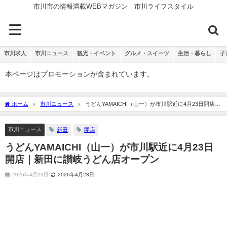
市川市の情報満載WEBマガジン 市川ライフスタイル
市川求人
市川ニュース
観光・イベント
グルメ・スイーツ
生活・暮らし
子
本ページはプロモーションが含まれています。
ホーム
市川ニュース
うどんYAMAICHI（山一）が市川駅近に4月23日開店｜
新田に讃岐うどん店オープン
市川ニュース
新田
開店
うどんYAMAICHI（山一）が市川駅近に4月23日
開店｜新田に讃岐うどん店オープン
2026年4月23日
2026年4月23日