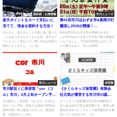
節約術・お得情報
市川ニュース
楽天ポイントをカード支払いに
第41回市川ほおずき市&真間川灯
充てて、現金を節約する方法！
籠流し2019が開催！
7/20(土)7/21(日)
みなさん、楽天ポイントの使い道に困った
第41回市川ほおずき市が開催されます。
ことはありませんか？そんな時、楽天ポイ
この市川ほおずき市も市川市の夏の風物詩
ントをカード支払いの一部にすれば現金の
となりました。 手児奈霊神堂にはたくさ
節約になりますよ。 もし楽...
んの屋台もあり、夜には真間...
市川ニュース
保育園
市川駅近くに美容室「cor （コ
《さくらキッズ保育園》有限会
ル）市川」3月上旬オープン予
社元気が運営する市川市の認可
定、髪質改善・白髪ぼかしに注
保育園！
市川駅近くに美容室「cor 市川」が3月上
さくらキッズ保育園は市川市行徳駅前1丁
旬オープン予定。現地ではNEW OPENの
目にある認可の私立保育園です。運営は有
目
案内や祝い花も確認できました。髪質改
限会社元気でさくらキッズ保育園以外も運
善・白髪ぼかしに注目...
営している会社です。 そん...