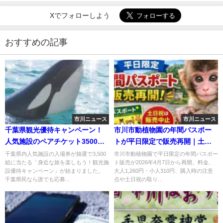
Xでフォローしよう
おすすめの記事
市川ニュース
市川ニュース
千葉県観光優待キャンペーン！
市川市動植物園の年間パスポー
人気施設のペアチケット3500組
トが平日限定で販売再開｜土日
プレゼント！
祝は引き続き中止
千葉県内人気施設の入場券が抽選で3,500
市川市動植物園で平日限定の年間パスポー
組に当たる「身近な旅を楽しもう！観光施
ト販売が2026年4月7日から再開。料金、
設優待キャンペーン」が始まりました。
大人1,260円・小人310円、購入時の注意
千葉県民なら誰でも応募...
点や土日祝の取り...