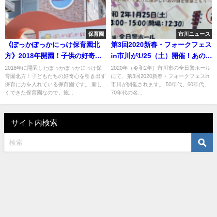
保育園
市川ニュース
《ぽっかぽっかにっけ保育園北
第3回2020新春・フォークフェス
方》2018年開園！子供の好奇心
in市川が1/25（土）開催！あの懐
をくすぐる市川市認可保育園！
かしい歌で青春時代を思い出そ
2018年に開園したぽっかぽっかにっけ保
2020年（令和2年）市川市の全日警ホール
育園北方！子どもたちの好奇心を引き出す
にて、第3回2020新春・フォークフェスin
う！
保育に力を入れている保育園です。 新し
市川が開催されます。 50年代、60年代、
くできた保育園なので、施...
70年代の名...
サイト内検索