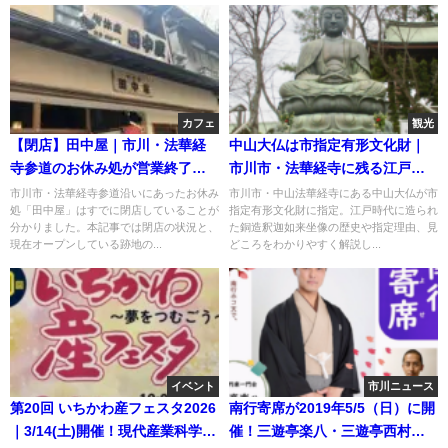
カフェ
観光
【閉店】田中屋｜市川・法華経
中山大仏は市指定有形文化財｜
寺参道のお休み処が営業終了、
市川市・法華経寺に残る江戸時
跡地には新店舗がオープン
代最大級の銅造大仏
市川市・法華経寺参道沿いにあったお休み
市川市・中山法華経寺にある中山大仏が市
処「田中屋」はすでに閉店していることが
指定有形文化財に指定。江戸時代に造られ
分かりました。本記事では閉店の状況と、
た銅造釈迦如来坐像の歴史や指定理由、見
現在オープンしている跡地の...
どころをわかりやすく解説し...
イベント
市川ニュース
第20回 いちかわ産フェスタ2026
南行寄席が2019年5/5（日）に開
｜3/14(土)開催！現代産業科学館
催！三遊亭楽八・三遊亭西村が