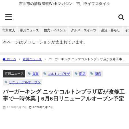
市川市の情報満載WEBマガジン 市川ライフスタイル
市川求人
市川ニュース
観光・イベント
グルメ・スイーツ
生活・暮らし
子
本ページはプロモーションが含まれています。
ホーム
市川ニュース
バーガーキング ニッケコルトンプラザ店が改修工事で
一時休業｜6月6日リニューアルオープン予定
市川ニュース
鬼高
コルトンプラザ
閉店
開店
リニューアルオープン
バーガーキング ニッケコルトンプラザ店が改修工
事で一時休業｜6月6日リニューアルオープン予定
2026年5月15日
2026年5月15日