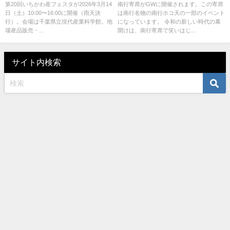
で地場産品・技術・体験イベン
登場！
第20回いちかわ産フェスタが2026年3月14
南行寄席がGWに開催されます。この寄席
日（土）10:00〜16:00に開催（雨天決
は南行名物の南行ホコ天の一部のイベント
ト
行）。会場は千葉県立現代産業科学館。地
になっています。 令和の新しい時代の幕
場産品販売・...
開けは、南行寄席で笑いはじ...
サイト内検索