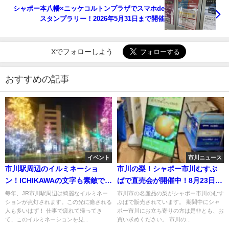
シャポー本八幡×ニッケコルトンプラザでスマホde
スタンプラリー！2026年5月31日まで開催
Xでフォローしよう
おすすめの記事
イベント
市川ニュース
市川駅周辺のイルミネーショ
市川の梨！シャポー市川むすぶ
ン！ICHIKAWAの文字も素敵で
ばで直売会が開催中！8月23日ま
す！
で！
毎年、JR市川駅周辺は綺麗なイルミネー
市川市の名産品の梨がシャポー市川のむす
ションが点灯されます。この光に癒される
ぶばで販売されています。 期間中にシャ
人も多いはず！ 仕事で疲れて帰ってき
ポー市川にお立ち寄りの方は是非とも、お
て、このイルミネーションを見...
買い求めください。 市川の...