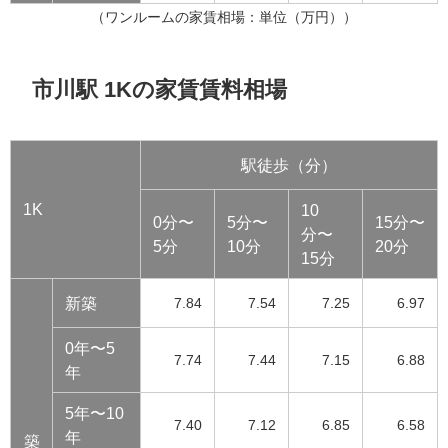
（ワンルームの家賃相場：単位（万円））
市川駅 1Kの家賃賃料相場
駅徒歩（分）
1K
10
0分〜
5分〜
15分〜
分〜
5分
10分
20分
15分
新築
7.84
7.54
7.25
6.97
0年〜5
7.74
7.44
7.15
6.88
年
5年〜10
7.40
7.12
6.85
6.58
年
築