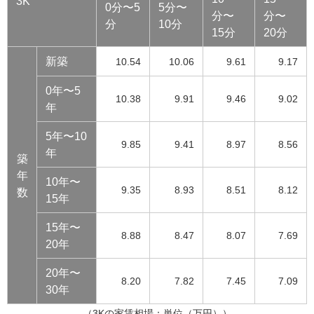
3K
0分〜5
5分〜
分〜
分〜
分
10分
15分
20分
新築
10.54
10.06
9.61
9.17
0年〜5
10.38
9.91
9.46
9.02
年
5年〜10
9.85
9.41
8.97
8.56
年
築
年
10年〜
9.35
8.93
8.51
8.12
数
15年
15年〜
8.88
8.47
8.07
7.69
20年
20年〜
8.20
7.82
7.45
7.09
30年
（3Kの家賃相場：単位（万円））