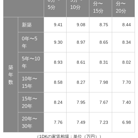
分〜
分〜
5分
10分
15分
20分
新築
9.41
9.08
8.75
8.44
0年〜5
9.30
8.97
8.65
8.34
年
5年〜10
8.93
8.61
8.31
8.02
年
築
年
10年〜
数
8.58
8.27
7.98
7.70
15年
15年〜
8.24
7.95
7.67
7.40
20年
20年〜
7.76
7.49
7.23
6.98
30年
（1DKの家賃相場：単位（万円））