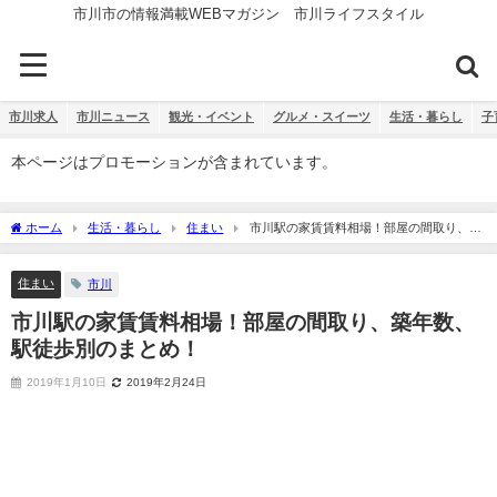
市川市の情報満載WEBマガジン 市川ライフスタイル
市川求人
市川ニュース
観光・イベント
グルメ・スイーツ
生活・暮らし
子
本ページはプロモーションが含まれています。
ホーム
生活・暮らし
住まい
市川駅の家賃賃料相場！部屋の間取り、築
年数、駅徒歩別のまとめ！
住まい
市川
市川駅の家賃賃料相場！部屋の間取り、築年数、
駅徒歩別のまとめ！
2019年1月10日
2019年2月24日