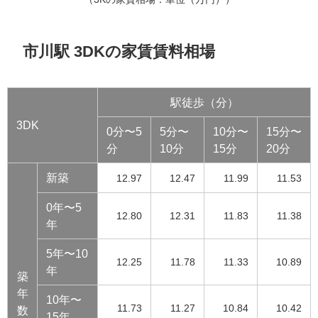
市川駅 3DKの家賃賃料相場
駅徒歩（分）
3DK
0分〜5
5分〜
10分〜
15分〜
分
10分
15分
20分
新築
12.97
12.47
11.99
11.53
0年〜5
12.80
12.31
11.83
11.38
年
5年〜10
12.25
11.78
11.33
10.89
年
築
年
10年〜
11.73
11.27
10.84
10.42
数
15年