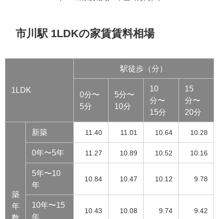
市川駅 1LDKの家賃賃料相場
駅徒歩（分）
10
15
1LDK
0分〜
5分〜
分〜
分〜
5分
10分
15分
20分
新築
11.40
11.01
10.64
10.28
0年〜5年
11.27
10.89
10.52
10.16
5年〜10
10.84
10.47
10.12
9.78
年
築
10年〜15
年
10.43
10.08
9.74
9.42
年
数