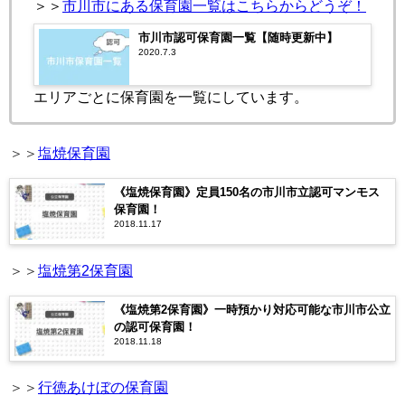
＞＞
市川市にある保育園一覧はこちらからどうぞ！
市川市認可保育園一覧【随時更新中】
2020.7.3
エリアごとに保育園を一覧にしています。
＞＞
塩焼保育園
《塩焼保育園》定員150名の市川市立認可マンモス
保育園！
2018.11.17
＞＞
塩焼第2保育園
《塩焼第2保育園》一時預かり対応可能な市川市公立
の認可保育園！
2018.11.18
＞＞
行徳あけぼの保育園