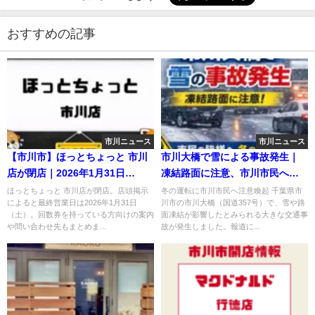
おすすめの記事
市川ニュース
市川ニュース
【市川市】ほっとちょっと 市川
市川大橋で雪による事故発生｜
店が閉店｜2026年1月31日
凍結路面に注意、市川市民へ注
（土）で営業終了、回数券の案
意喚起
ほっとちょっと 市川店が閉店。店頭掲示
冬の運転に市川市民へ注意喚起 千葉県市
によると最終営業日は2026年1月31日
川市の市川大橋（国道357号）で、雪や路
内も
（土）。回数券を持っている方向けの案内
面凍結が影響したとみられる大きな交通事
や問い合わせ先もまとめま...
故が発生しました。報道に...