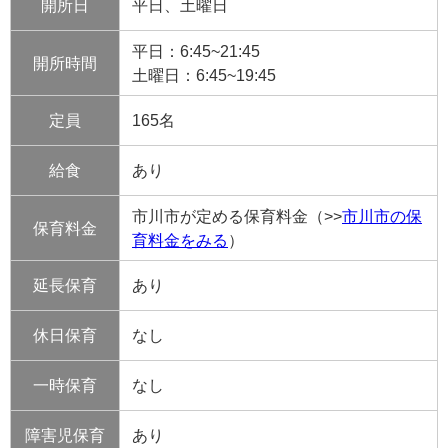
開所日
平日、土曜日
平日：6:45~21:45
開所時間
土曜日：
6:45~19:45
定員
165名
給食
あり
市川市が定める保育料金（>>
市川市の保
保育料金
育料金をみる
）
延長保育
あり
休日保育
なし
一時保育
なし
障害児保育
あり