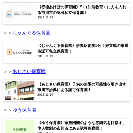
《行徳あけぼの保育園》SI（知能教育）に力を入れ
る市川市の認可私立保育園！
2018.11.19
＞＞
じゃんぐる保育園
《じゃんぐる保育園》妙典駅徒歩5分！好立地の市川
市認可私立保育園！
2018.11.19
＞＞
あじさい保育園
《あじさい保育園》子供の無限の可能性を引き出す
市川市妙典にある認可保育園！
2018.11.19
＞＞
ゆう保育園
《ゆう保育園》家族団欒のような雰囲気を目指す、
少人数制の市川市にある認可保育園！