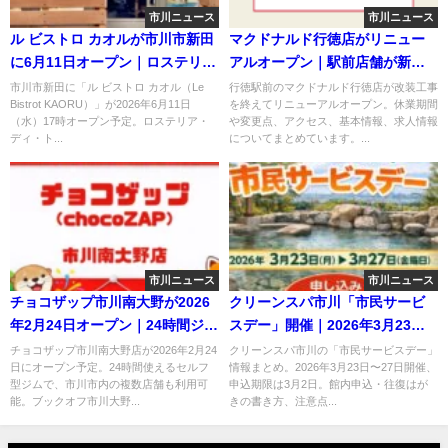
市川ニュース
市川ニュース
ル ビストロ カオルが市川市新田
マクドナルド行徳店がリニュー
に6月11日オープン｜ロステリ
アルオープン｜駅前店舗が新し
ア・ディ・トシ跡地に新たなビ
く再開
市川市新田に「ル ビストロ カオル（Le
行徳駅前のマクドナルド行徳店が改装工事
Bistrot KAORU）」が2026年6月11日
を終えてリニューアルオープン。休業期間
ストロ
（水）17時オープン予定。ロステリア・
や変更点、アクセス、基本情報、求人情報
ディ・ト...
についてまとめています。...
市川ニュース
市川ニュース
チョコザップ市川南大野が2026
クリーンスパ市川「市民サービ
年2月24日オープン｜24時間ジム
スデー」開催｜2026年3月23
がブックオフ跡地に出店
日〜27日・申込は3月2日まで
チョコザップ市川南大野店が2026年2月24
クリーンスパ市川の「市民サービスデー」
日にオープン予定。24時間使えるセルフ
情報まとめ。2026年3月23日〜27日開催、
型ジムで、市川市内の複数店舗も利用可
申込期限は3月2日。館内申込・往復はが
能。ブックオフ市川大野...
きの書き方、注意点...