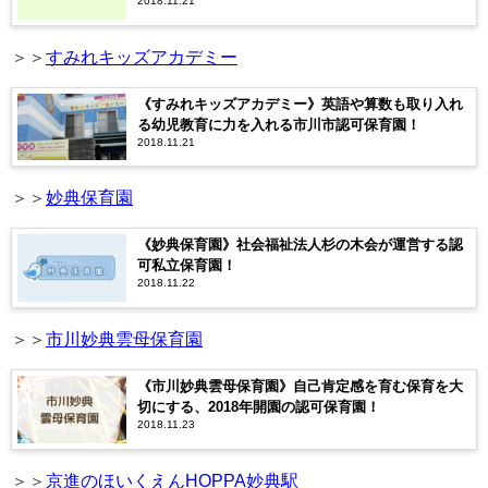
2018.11.21
＞＞
すみれキッズアカデミー
《すみれキッズアカデミー》英語や算数も取り入れ
る幼児教育に力を入れる市川市認可保育園！
2018.11.21
＞＞
妙典保育園
《妙典保育園》社会福祉法人杉の木会が運営する認
可私立保育園！
2018.11.22
＞＞
市川妙典雲母保育園
《市川妙典雲母保育園》自己肯定感を育む保育を大
切にする、2018年開園の認可保育園！
2018.11.23
＞＞
京進のほいくえんHOPPA妙典駅