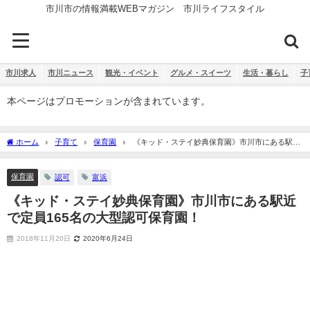
市川市の情報満載WEBマガジン 市川ライフスタイル
市川求人
市川ニュース
観光・イベント
グルメ・スイーツ
生活・暮らし
子
本ページはプロモーションが含まれています。
ホーム
子育て
保育園
《キッド・ステイ妙典保育園》市川市にある駅近
で定員165名の大型認可保育園！
保育園
認可
富浜
《キッド・ステイ妙典保育園》市川市にある駅近
で定員165名の大型認可保育園！
2018年11月20日
2020年6月24日