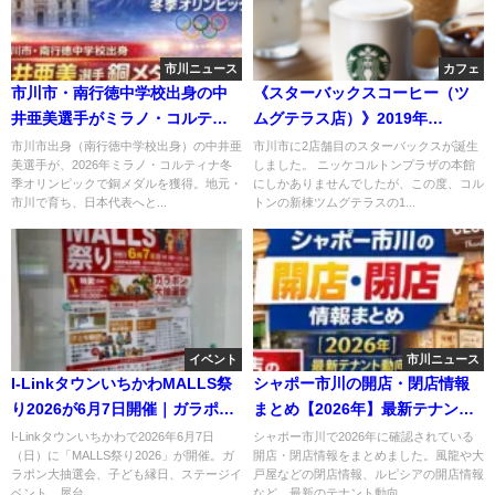
市川ニュース
カフェ
市川市・南行徳中学校出身の中
《スターバックスコーヒー（ツ
井亜美選手がミラノ・コルティ
ムグテラス店）》2019年
ナ五輪で銅メダル【2026】
4/23（火）開店！
市川市出身（南行徳中学校出身）の中井亜
市川市に2店舗目のスターバックスが誕生
美選手が、2026年ミラノ・コルティナ冬
しました。 ニッケコルトンプラザの本館
季オリンピックで銅メダルを獲得。地元・
にしかありませんでしたが、この度、コル
市川で育ち、日本代表へと...
トンの新棟ツムグテラスの1...
イベント
市川ニュース
I-LinkタウンいちかわMALLS祭
シャポー市川の開店・閉店情報
り2026が6月7日開催｜ガラポン
まとめ【2026年】最新テナント
抽選会や子ども縁日も
動向
I-Linkタウンいちかわで2026年6月7日
シャポー市川で2026年に確認されている
（日）に「MALLS祭り2026」が開催。ガ
開店・閉店情報をまとめました。風龍や大
ラポン大抽選会、子ども縁日、ステージイ
戸屋などの閉店情報、ルピシアの開店情報
ベント、屋台...
など、最新のテナント動向...