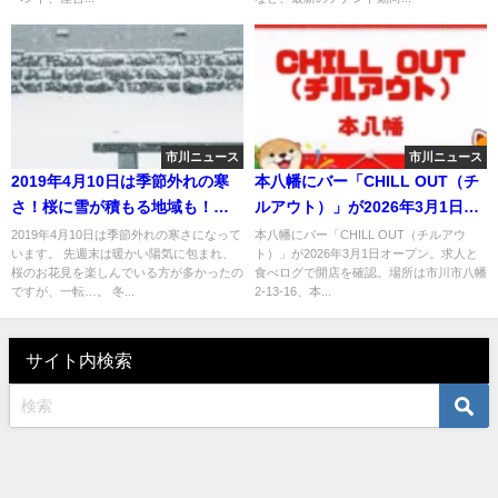
市川ニュース
市川ニュース
2019年4月10日は季節外れの寒
本八幡にバー「CHILL OUT（チ
さ！桜に雪が積もる地域も！平
ルアウト）」が2026年3月1日オ
成最後の雪！
ープン｜駅近の新店
2019年4月10日は季節外れの寒さになって
本八幡にバー「CHILL OUT（チルアウ
います。 先週末は暖かい陽気に包まれ、
ト）」が2026年3月1日オープン。求人と
桜のお花見を楽しんでいる方が多かったの
食べログで開店を確認。場所は市川市八幡
ですが、一転…。 冬...
2-13-16、本...
サイト内検索