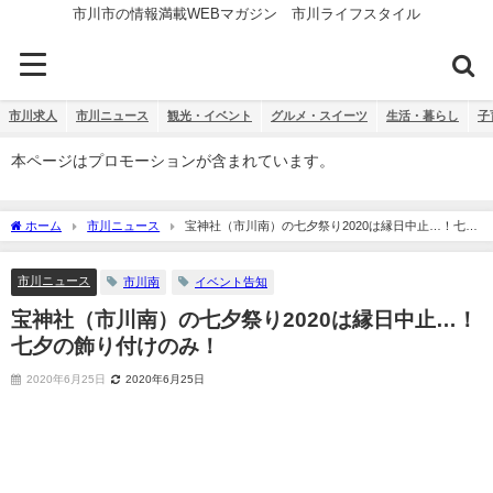
市川市の情報満載WEBマガジン 市川ライフスタイル
市川求人
市川ニュース
観光・イベント
グルメ・スイーツ
生活・暮らし
子
本ページはプロモーションが含まれています。
ホーム
市川ニュース
宝神社（市川南）の七夕祭り2020は縁日中止…！七夕
の飾り付けのみ！
市川ニュース
市川南
イベント告知
宝神社（市川南）の七夕祭り2020は縁日中止…！
七夕の飾り付けのみ！
2020年6月25日
2020年6月25日