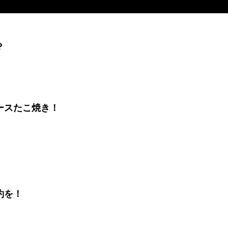
？
ースたこ焼き！
約を！