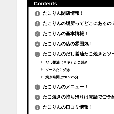
Contents
たこりん閉店情報！
1
たこりんの場所ってどこにあるの
2
たこりんの基本情報！
3
たこりんの店の雰囲気！
4
たこりんのだし醤油たこ焼きとソ
5
だし醤油（ネギ）たこ焼き
ソースたこ焼き
焼き時間は20〜25分
たこりんのメニュー！
6
たこ焼きの持ち帰りは電話でご予
7
たこりんの口コミ情報！
8