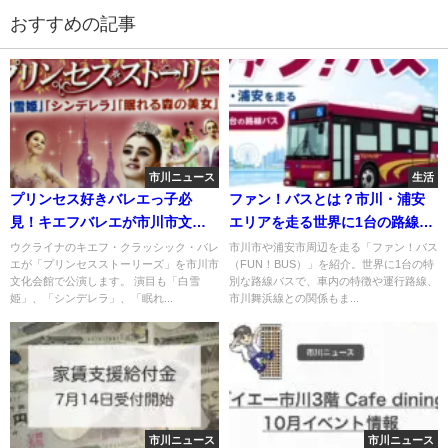
おすすめの記事
市川ニュース
生活
プリンセス好きバレエっ子必
ファン！バスとは？市川・浦安
見！キエフバレエが市川市文化
エリアを走る世界に1台の路線バ
会館で公演！
スを紹介
ウクライナのキエフ・クラッシック・バレ
市川市や浦安市周辺を走る「ファン！バス
エが「プリンセスストーリーズ」を市川市
（FUN！BUS）」を紹介。世界に1台の特
文化会館で公演します。 演目も「白雪
別な路線バスで、車内の特徴や運行路線、
姫」、「シンデレラ」、「眠れ...
市川舞浜線との関係もま...
市川ニュース
市川ニュース