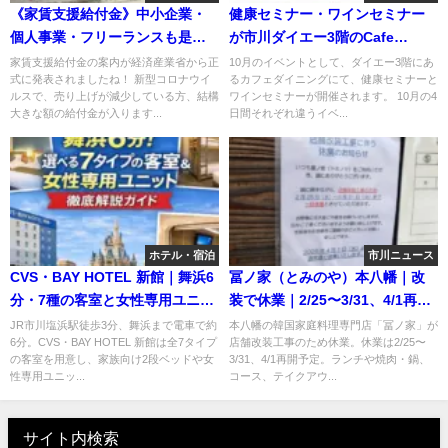
《家賃支援給付金》中小企業・
健康セミナー・ワインセミナー
個人事業・フリーランスも是非
が市川ダイエー3階のCafe
活用を！7/14開始！
diningで開催されます！
家賃支援給付金の案内が経済産業省から正
10月のイベントとして、ダイエー3階にあ
式に発表されましたね！ 新型コロナウイ
るカフェダイニングにて、健康セミナーと
ルスで、売り上げが減少している方、結構
ワインセミナーが開催されます。 10月の4
大きな額の給付金が入ります...
日間それぞれ違うイベ...
ホテル・宿泊
市川ニュース
CVS・BAY HOTEL 新館｜舞浜6
冨ノ家（とみのや）本八幡｜改
分・7種の客室と女性専用ユニッ
装で休業｜2/25〜3/31、4/1再開
トを徹底解説
予定【2026年】
JR市川塩浜駅徒歩3分、舞浜まで電車で約
本八幡の韓国家庭料理専門店「冨ノ家」が
6分。CVS・BAY HOTEL 新館は全7タイプ
店舗改装工事のため休業。休業は2/25〜
の客室を用意し、家族向け2段ベッドや女
3/31、4/1再開予定。ランチや焼肉・鍋、
性専用ユニッ...
コース、テイクアウ...
サイト内検索