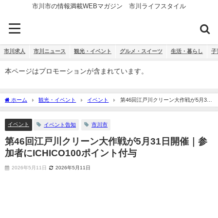
市川市の情報満載WEBマガジン 市川ライフスタイル
市川求人
市川ニュース
観光・イベント
グルメ・スイーツ
生活・暮らし
子
本ページはプロモーションが含まれています。
ホーム
観光・イベント
イベント
第46回江戸川クリーン大作戦が5月31
日開催｜参加者にICHICO100ポイント付与
イベント
イベント告知
市川市
第46回江戸川クリーン大作戦が5月31日開催｜参
加者にICHICO100ポイント付与
2026年5月11日
2026年5月11日