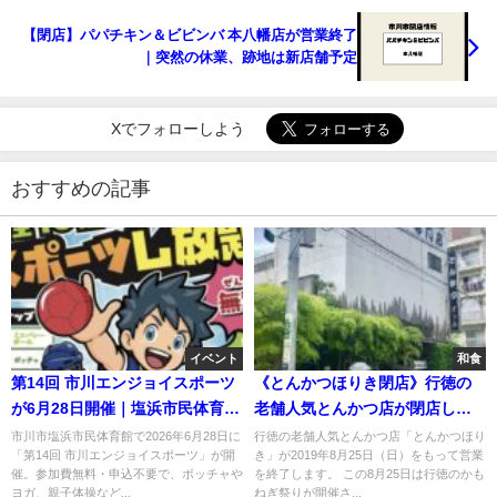
【閉店】パパチキン＆ビビンバ 本八幡店が営業終了
｜突然の休業、跡地は新店舗予定
Xでフォローしよう
おすすめの記事
イベント
和食
第14回 市川エンジョイスポーツ
《とんかつほりき閉店》行徳の
が6月28日開催｜塩浜市民体育館
老舗人気とんかつ店が閉店しま
で全10種の無料スポーツ体験
す…！
市川市塩浜市民体育館で2026年6月28日に
行徳の老舗人気とんかつ店「とんかつほり
「第14回 市川エンジョイスポーツ」が開
き」が2019年8月25日（日）をもって営業
催。参加費無料・申込不要で、ボッチャや
を終了します。 この8月25日は行徳のかも
ヨガ、親子体操など...
ねぎ祭りが開催さ...