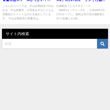
地フォトあり！
徒歩5分に新店
こちらのページでは、中山法華経寺で行わ
行徳駅近くにカラオケ・バー
れる「中山骨董市」の写真を中心にどんな
「MINE's2（マインズ2）」が2026年3月
雰囲気のイベントなのかを紹介していま
17日オープン。場所は市川市行徳駅前1-
す。 中山法華経寺の骨董市は...
27-2 加瀬ビル136 ...
サイト内検索