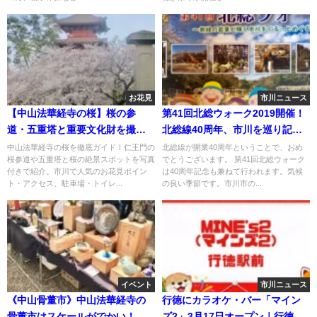
お花見
市川ニュース
【中山法華経寺の桜】桜の参
第41回北総ウォーク2019開催！
道・五重塔と重要文化財を撮
北総線40周年、市川を巡り記念
る！市川のお花見スポット
品をもらおう！
中山法華経寺の桜を徹底ガイド！仁王門の
北総線が開業40周年ということで、おめ
桜参道や五重塔と桜の絶景スポットを写真
でとうございます。 第41回北総ウォーク
付きで紹介。市川で人気のお花見ポイン
は40周年記念も兼ねて行われます。気候
ト・アクセス、駐車場・トイレ...
の良い季節です。市川市の...
イベント
市川ニュース
《中山骨董市》中山法華経寺の
行徳にカラオケ・バー「マイン
骨董市はスケールがでかい！現
ズ2」3月17日オープン｜行徳駅