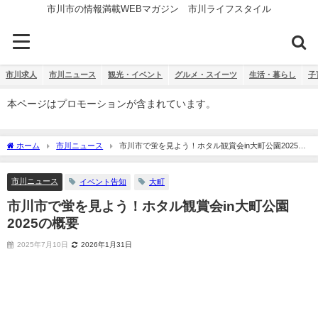
市川市の情報満載WEBマガジン 市川ライフスタイル
市川求人
市川ニュース
観光・イベント
グルメ・スイーツ
生活・暮らし
子
本ページはプロモーションが含まれています。
ホーム
市川ニュース
市川市で蛍を見よう！ホタル観賞会in大町公園2025の
概要
市川ニュース
イベント告知
大町
市川市で蛍を見よう！ホタル観賞会in大町公園
2025の概要
2025年7月10日
2026年1月31日