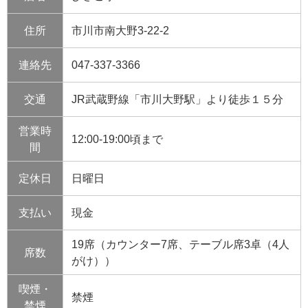
住所
市川市南大野
3-22-2
連絡先
047-337-3366
交通
JR武蔵野線「市川大野駅」より徒歩１５分
営業時
12:00-19:00頃まで
間
定休日
日曜日
支払い
現金
19席（カウンター7席、テーブル席3卓（4人
席数
がけ））
喫煙・
禁煙
禁煙