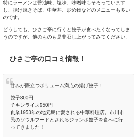
特にラーメンは醤油味、塩味、味噌味もそろっています
し、揚げ焼きそば、中華丼、炒め物などのメニューも多い
のです。
どうしても、ひさご亭に行くと餃子が食べたくなってしま
うのですが、他のものも是非召し上がってみてください。
ひさご亭の口コミ情報！
甘みが際立つボリューム満点の揚げ餃子！
餃子
800
円
チキンライス
950
円
創業
1953
年の地元民に愛される中華料理店。市川市
民のソウルフードとされるジャンボ餃子を食べに行
ってきました！