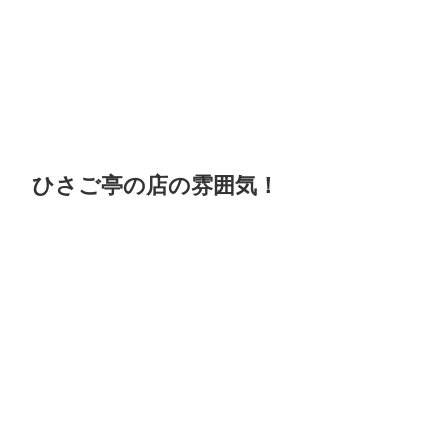
ひさご亭の店の雰囲気！