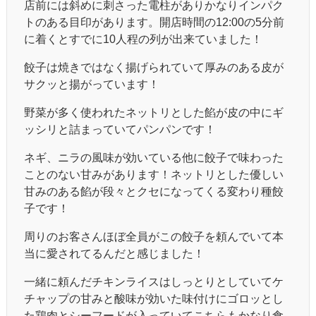
店前には斜めに刺さった電柱がありかなりインパク
トのある目印があります。開店時間の
12:00
の
5
分前
に着くとすでに
10
人程の列が出来ていました！
餃子は焼きではなく揚げられていて厚みのある皮が
サクッと揚がっています！
野菜が多く使われたネットリとした餡が皮の中にギ
ッシリと詰まっていてパンパンです！
ネギ、ニラの風味が効いている他に餃子で味わった
ことのない甘みがあります！ネットリとした優しい
甘みのある餡が段々とクセになってくる変わり種餃
子です！
周りのお客さんほぼ全員がこの餃子を頼んでいて本
当に愛されてるんだと感じました！
一緒に頼んだチキンライスはしっとりとしていてケ
チャップの甘みと酸味が効いた味付けにゴロッとし
た鶏肉とシーフードが入っていてこちらもかなり食