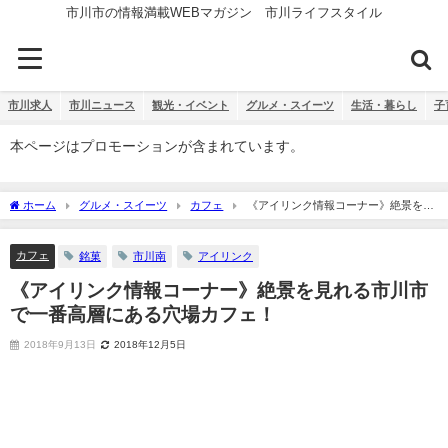
市川市の情報満載WEBマガジン 市川ライフスタイル
市川求人
市川ニュース
観光・イベント
グルメ・スイーツ
生活・暮らし
子
本ページはプロモーションが含まれています。
ホーム
グルメ・スイーツ
カフェ
《アイリンク情報コーナー》絶景を見
れる市川市で一番高層にある穴場カフェ！
カフェ
銘菓
市川南
アイリンク
《アイリンク情報コーナー》絶景を見れる市川市
で一番高層にある穴場カフェ！
2018年9月13日
2018年12月5日