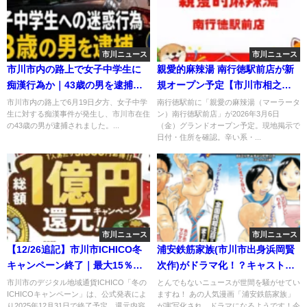
市川ニュース
市川ニュース
市川市内の路上で女子中学生に
親愛的麻辣湯 南行徳駅前店が新
痴漢行為か｜43歳の男を逮捕
規オープン予定【市川市相之川
【市川署】2026年6月20日
／2026年3月6日】
市川市内の路上で6月19日夕方、女子中学
南行徳駅前に「親愛の麻辣湯（マーラータ
生に対する痴漢事件が発生し、市川市在住
ン）南行徳駅前店」が2026年3月6日
の43歳の男が逮捕されました。...
（金）グランドオープン予定。現地掲示で
日付・住所を確認。辛い系・...
市川ニュース
市川ニュース
【12/26追記】市川市ICHICO冬
浦安鉄筋家族(市川市出身浜岡賢
キャンペーン終了｜最大15％還
次作)がドラマ化！？キャストも
元・総額1億円は12月31日まで
決定！
市川市のデジタル地域通貨ICHICO「冬の
とんでもないニュースが世間を騒がせてい
ICHICOキャンペーン」は、公式発表によ
ますね！ あの人気漫画「浦安鉄筋家族」
り2025年12月31日で終了予定。還元内容
が実写化され、ドラマになるようです！今