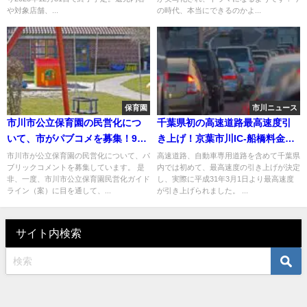
や対象店舗、...
の時代、本当にできるのかよ...
保育園
市川ニュース
市川市公立保育園の民営化につ
千葉県初の高速道路最高速度引
いて、市がパブコメを募集！9月
き上げ！京葉市川IC-船橋料金所
20日まで！
間が80km/hへ
市川市が公立保育園の民営化について、パ
高速道路、自動車専用道路を含めて千葉県
ブリックコメントを募集しています。 是
内では初めて、最高速度の引き上げが決定
非、一度、市川市公立保育園民営化ガイド
し、実際に平成31年3月1日より最高速度
ライン（案）に目を通して、...
が引き上げられました。 ...
サイト内検索