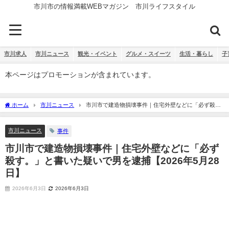
市川市の情報満載WEBマガジン 市川ライフスタイル
市川求人
市川ニュース
観光・イベント
グルメ・スイーツ
生活・暮らし
子
本ページはプロモーションが含まれています。
ホーム
市川ニュース
市川市で建造物損壊事件｜住宅外壁などに「必ず殺
す。」と書いた疑いで男を逮捕【2026年5月28日】
市川ニュース
事件
市川市で建造物損壊事件｜住宅外壁などに「必ず
殺す。」と書いた疑いで男を逮捕【2026年5月28
日】
2026年6月3日
2026年6月3日