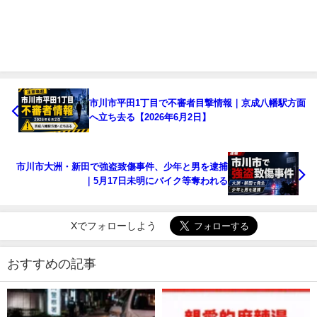
市川市平田1丁目で不審者目撃情報｜京成八幡駅方面
へ立ち去る【2026年6月2日】
市川市大洲・新田で強盗致傷事件、少年と男を逮捕
｜5月17日未明にバイク等奪われる
Xでフォローしよう
おすすめの記事