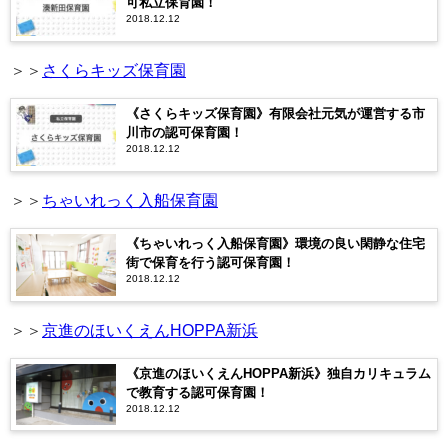
可私立保育園！
2018.12.12
＞＞
さくらキッズ保育園
《さくらキッズ保育園》有限会社元気が運営する市
川市の認可保育園！
2018.12.12
＞＞
ちゃいれっく入船保育園
《ちゃいれっく入船保育園》環境の良い閑静な住宅
街で保育を行う認可保育園！
2018.12.12
＞＞
京進のほいくえんHOPPA新浜
《京進のほいくえんHOPPA新浜》独自カリキュラム
で教育する認可保育園！
2018.12.12