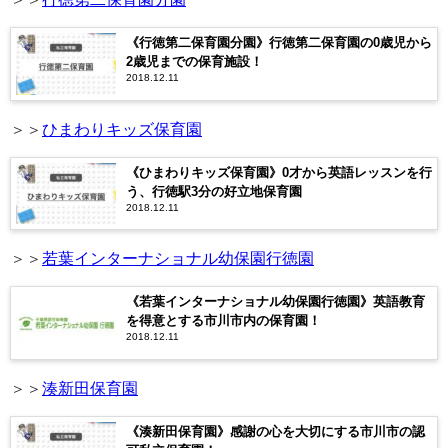
《行徳第二保育園分園》行徳第二保育園の0歳児から
2歳児までの保育施設！
2018.12.11
＞＞
ひまわりキッズ保育園
《ひまわりキッズ保育園》0才から英語レッスンを行
う、行徳駅3分の好立地保育園
2018.12.11
＞＞
若葉インターナショナル幼保園行徳園
《若葉インターナショナル幼保園行徳園》英語教育
を得意とする市川市内の保育園！
2018.12.11
＞＞
湊新田保育園
《湊新田保育園》感謝の心を大切にする市川市の認