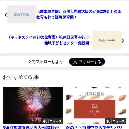
《愛泉保育園》市川市内最大級の定員220名！幼児
教育も行う認可保育園！
《キッドステイ南行徳保育園》祝休日保育も行う、
地域子どもセンター併設園！
Xでフォローしよう
おすすめの記事
市川ニュース
市川ニュース
第5回富津市民花火大会2019が
銀のさら市川中央店でデリバリ