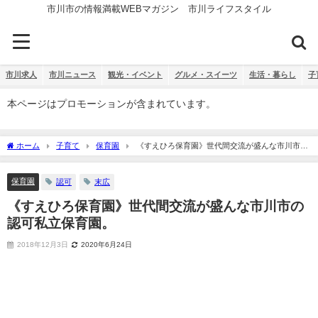
市川市の情報満載WEBマガジン 市川ライフスタイル
市川求人
市川ニュース
観光・イベント
グルメ・スイーツ
生活・暮らし
子
本ページはプロモーションが含まれています。
ホーム
子育て
保育園
《すえひろ保育園》世代間交流が盛んな市川市の
認可私立保育園。
保育園
認可
末広
《すえひろ保育園》世代間交流が盛んな市川市の
認可私立保育園。
2018年12月3日
2020年6月24日