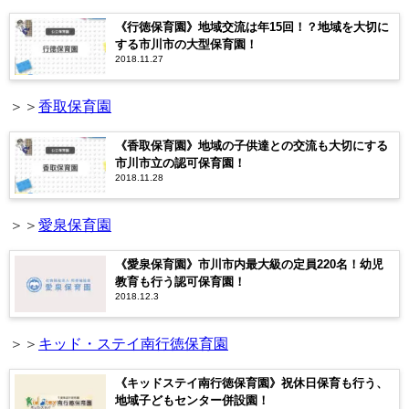
《行徳保育園》地域交流は年15回！？地域を大切に
する市川市の大型保育園！
2018.11.27
＞＞
香取保育園
《香取保育園》地域の子供達との交流も大切にする
市川市立の認可保育園！
2018.11.28
＞＞
愛泉保育園
《愛泉保育園》市川市内最大級の定員220名！幼児
教育も行う認可保育園！
2018.12.3
＞＞
キッド・ステイ南行徳保育園
《キッドステイ南行徳保育園》祝休日保育も行う、
地域子どもセンター併設園！