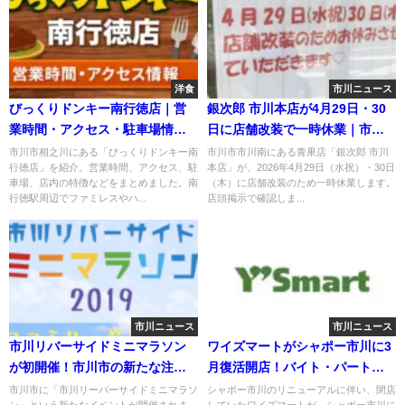
洋食
市川ニュース
びっくりドンキー南行徳店｜営
銀次郎 市川本店が4月29日・30
業時間・アクセス・駐車場情報
日に店舗改装で一時休業｜市川
まとめ
南の青果店
市川市相之川にある「びっくりドンキー南
市川市市川南にある青果店「銀次郎 市川
行徳店」を紹介。営業時間、アクセス、駐
本店」が、2026年4月29日（水祝）・30日
車場、店内の特徴などをまとめました。南
（木）に店舗改装のため一時休業します。
行徳駅周辺でファミレスやハ...
店頭掲示で確認しま...
市川ニュース
市川ニュース
市川リバーサイドミニマラソン
ワイズマートがシャポー市川に3
が初開催！市川市の新たな注目
月復活開店！バイト・パート募
イベント！
集中！
市川市に「市川リーバーサイドミニマラソ
シャポー市川のリニューアルに伴い、閉店
ン」という新たなイベントが開催されま
していたワイズマートが、シャポー市川に