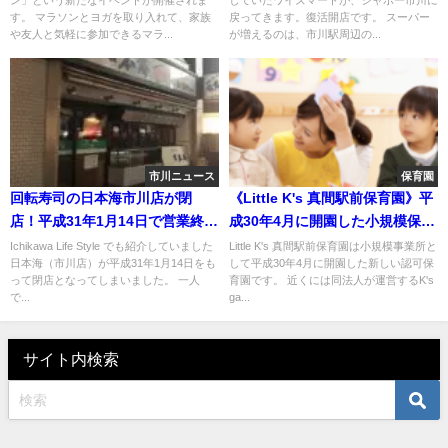
す。 マラソンとヨガを取り入れて、家族
戻ってきます。復活開店です。 スーパー
や友人と気軽に参加できるマラ...
が増えるのは、市川駅周辺の...
市川ニュース
保育園
回転寿司の日本海市川店が閉
《Little K's 真間駅前保育園》平
店！平成31年1月14日で営業終了
成30年4月に開園した小規模保育
しています。
事業所！市川市。
Ichikawa Life Style でも紹介していました
Little K's 真間駅前保育園は小規模事業所と
日本海（市川店）が平成31年1月14日をも
して平成30年4月に開園した新しい認可保
って閉店となってしまいました。 一人
育園です。 近くには同法人が運営するK's
で...
ga...
サイト内検索