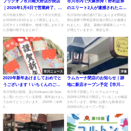
ブックオフ市川南大野店が閉店
市川市内で大麻所持！野村証券
｜2026年1月4日で営業終了、公
のエリート2人が逮捕されたニュ
式サイト・現地で確認
ース！
市川市南大野の「ブックオフ市川大野店」
市川市内の南行徳3丁目にあります野村証
が2026年1月4日をもって閉店しました。
券社員寮で野村証券社員の男2人が逮捕さ
公式サイトの情報や、地域で親しまれてき
れました。 最近、薬物の逮捕者ニュース
た店舗の様子をまとめて...
が増えていますが、身近な市...
市川ニュース
洋食
2020年新年あけましておめでと
ラムカーナ閉店のお知らせ｜跡
うございます！いちくんのご挨
地に新店オープン予定【市川
拶！
市】
市川市民の皆様、及びIchikawa Life Style
市川市で営業していたラムカーナは、
をご覧いただいている皆様、新年あけまし
2026年1月時点で閉店していることが確認
ておめでとうございます。 2020年（令和
されています。跡地には新たな飲食店が
2...
2026年2月にオープン予定...