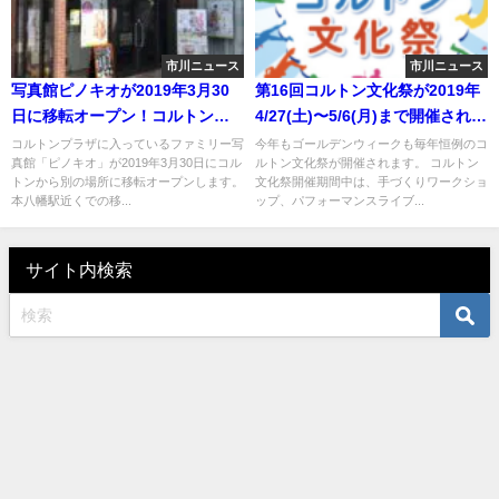
市川ニュース
市川ニュース
写真館ピノキオが2019年3月30
第16回コルトン文化祭が2019年
日に移転オープン！コルトンか
4/27(土)〜5/6(月)まで開催されま
らの移転です！
す！
コルトンプラザに入っているファミリー写
今年もゴールデンウィークも毎年恒例のコ
真館「ピノキオ」が2019年3月30日にコル
ルトン文化祭が開催されます。 コルトン
トンから別の場所に移転オープンします。
文化祭開催期間中は、手づくりワークショ
本八幡駅近くでの移...
ップ、パフォーマンスライブ...
サイト内検索