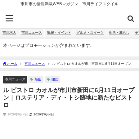
市川市の情報満載WEBマガジン 市川ライフスタイル
市川求人
市川ニュース
観光・イベント
グルメ・スイーツ
生活・暮らし
子
本ページはプロモーションが含まれています。
ホーム
市川ニュース
ル ビストロ カオルが市川市新田に6月11日オープン｜
ロステリア・ディ・トシ跡地に新たなビストロ
市川ニュース
新田
開店
ル ビストロ カオルが市川市新田に6月11日オープ
ン｜ロステリア・ディ・トシ跡地に新たなビスト
ロ
2026年6月4日
2026年6月4日