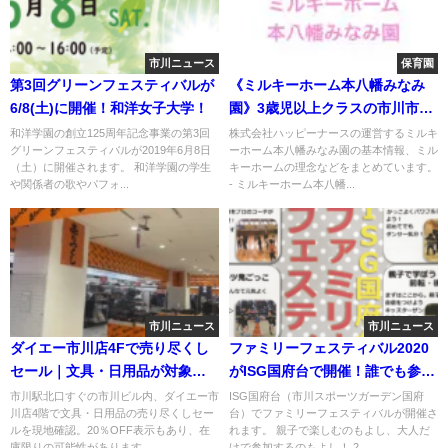
市川ニュース
保育園
第3回グリーンフェスティバルが
《ミルキーホーム本八幡みなみ
6/8(土)に開催！和洋女子大学！
園》3歳児以上クラスの市川市認
可保育園！
和洋学園の創立125周年記念事業の第3回
株式会社ハッピーナースの運営するミルキ
グリーンフェスティバルが2019年6月8日
ーホーム本八幡みなみ園の基本情報、ミル
（土）に開催されます。 和洋学園の学生
キーホームの理念などをまとめています。
や関係者の歌やパフォ...
- ミルキーホーム本八幡...
市川ニュース
市川ニュース
ダイエー市川店4Fで売り尽くし
ファミリーフェスティバル2020
セール｜文具・日用品が対象
がISG国府台で開催！誰でも参加
【現地確認】
OK！
市川駅北口すぐの市川ビル内、ダイエー市
ISG国府台（市川スポーツガーデン国府
川店4階で文具・日用品の売り尽くしセー
台）でファミリーフェスティバルが開催さ
ルを現地確認。20％OFF表示もあり、在
れます。 親子で楽しむのもよし、大人だ
庫限りの可能性があります...
けで参加するのもよし！ 2...