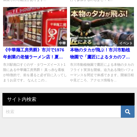
中華
イベント
《中華麺工房男爵》市川で1976
本物のタカが飛ぶ！市川市動植
年創業の老舗ラーメン店！夏は
物園で「鷹匠によるタカのフラ
冷やし中華が名物！
イト実演2026」開催
市川駅南口すぐのザ・タワーズイースト1
市川市動植物園で鷹匠による本物のタカの
階にある中華麺工房男爵！ 真っ赤な看板
フライト実演を開催。迫力ある飛行パフォ
が特徴的で、前を通ると必ず目に入ってし
ーマンスを間近で体感できます。開催日程
まうお店です。 なんとこの...
や見どころ、アクセス情報を...
サイト内検索