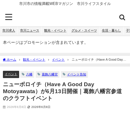
市川市の情報満載WEBマガジン 市川ライフスタイル
市川求人
市川ニュース
観光・イベント
グルメ・スイーツ
生活・暮らし
子
本ページはプロモーションが含まれています。
ホーム
観光・イベント
イベント
ニューボロイチ（Have A Good Day
Motoyawata）が6月13日開催｜葛飾八幡宮参道のクラフトイベント
イベント
八幡
葛飾八幡宮
イベント告知
ニューボロイチ（Have A Good Day
Motoyawata）が6月13日開催｜葛飾八幡宮参道
のクラフトイベント
2026年6月8日
2026年6月8日